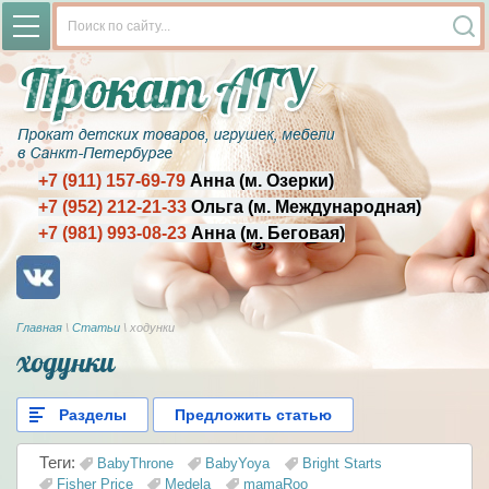
+7 (911) 157-69-79
Анна (м. Озерки)
+7 (952) 212-21-33
Ольга (м. Международная)
+7 (981) 993-08-23
Анна (м. Беговая)
Главная
\
Статьи
\
ходунки
ходунки
Разделы
Предложить статью
Теги:
BabyThrone
BabyYoya
Bright Starts
Fisher Price
Medela
mamaRoo