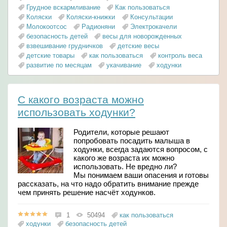
Грудное вскармливание
Как пользоваться
Коляски
Коляски-книжки
Консультации
Молокоотсос
Радионяни
Электрокачели
безопасность детей
весы для новорожденных
взвешивание грудничков
детские весы
детские товары
как пользоваться
контроль веса
развитие по месяцам
укачивание
ходунки
С какого возраста можно
использовать ходунки?
Родители, которые решают
попробовать посадить малыша в
ходунки, всегда задаются вопросом, с
какого же возраста их можно
использовать. Не вредно ли?
Мы понимаем ваши опасения и готовы
рассказать, на что надо обратить внимание прежде
чем принять решение насчёт ходунков.
как пользоваться
1
50494
ходунки
безопасность детей